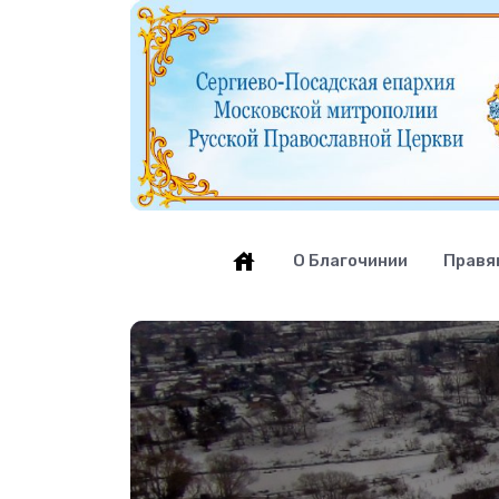
О Благочинии
Правя