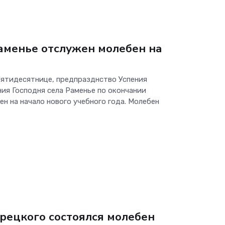
Раменье отслужен молебен на
 Пятидесятнице, предпразднство Успения
ия Господня села Раменье по окончании
н на начало нового учебного года. Молебен
ерецкого состоялся молебен