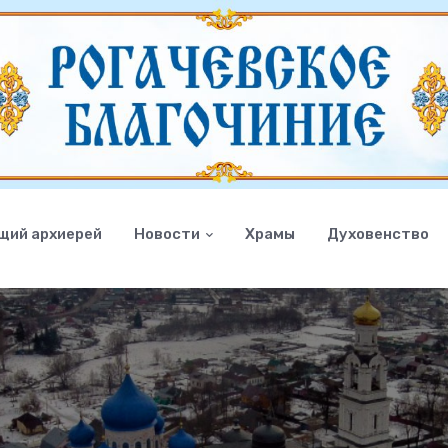
щий архиерей
Новости
Храмы
Духовенство