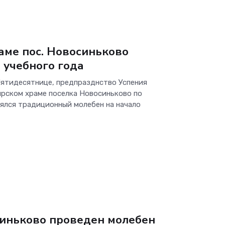
аме пос. Новосиньково
 учебного года
 Пятидесятнице, предпразднство Успения
рском храме поселка Новосиньково по
ялся традиционный молебен на начало
Синьково проведен молебен