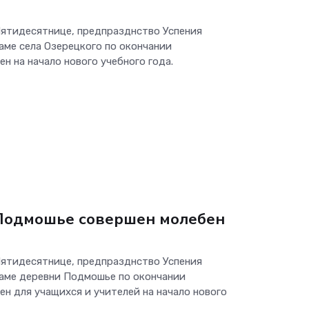
 Пятидесятнице, предпразднство Успения
аме села Озерецкого по окончании
н на начало нового учебного года.
 Подмошье совершен молебен
 Пятидесятнице, предпразднство Успения
аме деревни Подмошье по окончании
н для учащихся и учителей на начало нового