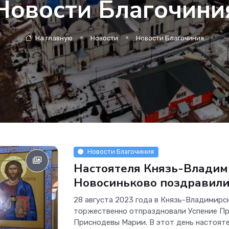
Новости Благочини
На главную
Новости
Новости Благочиния
Новости Благочиния
Настоятеля Князь-Владими
Новосиньково поздравили
28 августа 2023 года в Князь-Владимирс
торжественно отпраздновали Успение П
Приснодевы Марии. В этот день настоят