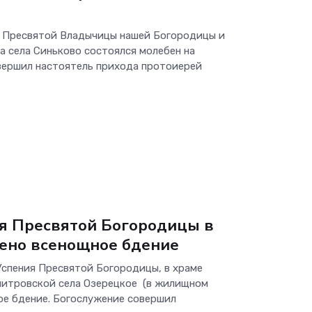
ия Пресвятой Владычицы нашей Богородицы и
 села Синьково состоялся молебен на
овершил настоятель прихода протоиерей
ия Пресвятой Богородицы в
шено всенощное бдение
 Успения Пресвятой Богородицы, в храме
митровской села Озерецкое (в жилищном
ое бдение. Богослужение совершил