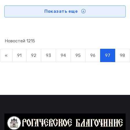
Показать еще
Новостей
1215
«
91
92
93
94
95
96
97
98