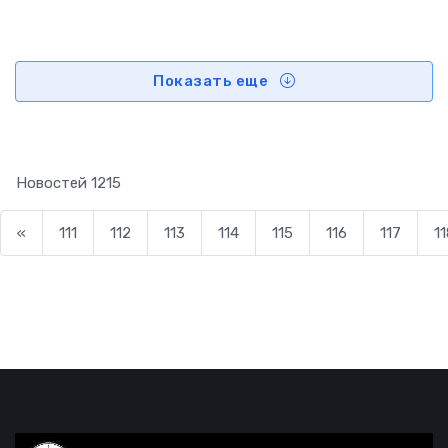
Показать еще
Новостей
1215
«
111
112
113
114
115
116
117
11