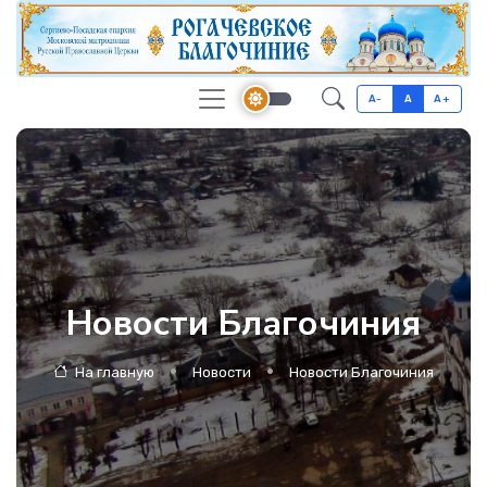
A-
A
A+
Новости Благочиния
На главную
Новости
Новости Благочиния