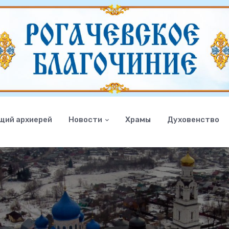
щий архиерей
Новости
Храмы
Духовенство