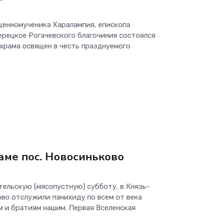
ященномученика Харалампия, епископа
зерецкое Рогачевского благочиния состоялся
храма освящен в честь празднуемого
аме пос. Новосиньково
тельскую (мясопустную) субботу, в Князь-
во отслужили панихиду по всем от века
 и братиям нашим. Первая Вселенская