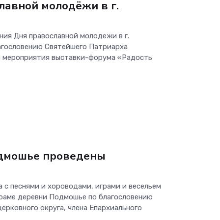
лавной молодёжи в г.
ния Дня православной молодежи в г.
агословению Святейшего Патриарха
и мероприятия выставки-форума «Радость
одмошье проведены
 с песнями и хороводами, играми и весельем
 храме деревни Подмошье по благословению
церковного округа, члена Епархиального