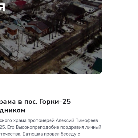
я
ама в пос. Горки-25
здником
ьского храма протоиерей Алексий Тимофеев
-25. Его Высокопреподобие поздравил личный
течества. Батюшка провел беседу с